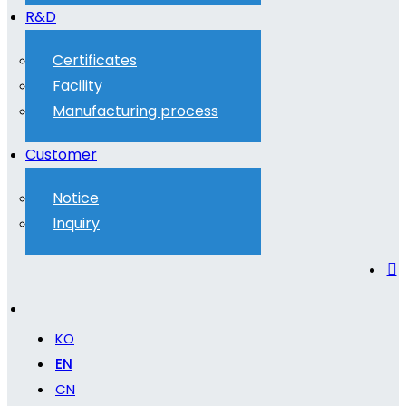
R&D
Certificates
Facility
Manufacturing process
Customer
Notice
Inquiry
KO
EN
CN