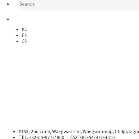
KO
EN
CN
#153, 2nd zone, Waegwan-Ind, Waegwan-eup, Chilgok-gu
TEL. +82-54-977-4800 ㅣ FAX. +82-54-977-4810