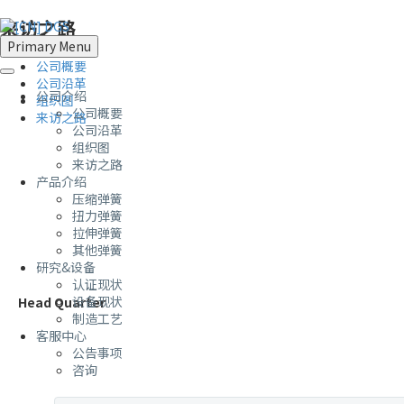
来访之路
Primary Menu
公司概要
公司沿革
公司介绍
组织图
公司概要
来访之路
公司沿革
组织图
来访之路
产品介绍
压缩弹簧
扭力弹簧
拉伸弹簧
其他弹簧
研究&设备
认证现状
设备现状
Head Quarter
制造工艺
客服中心
公告事项
咨询