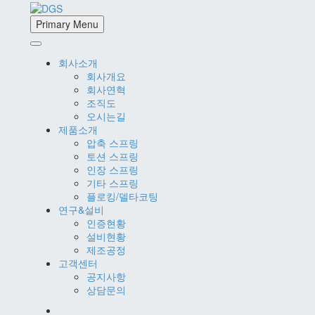
Primary Menu
회사소개
회사개요
회사연혁
조직도
오시는길
제품소개
압축 스프링
토션 스프링
인장 스프링
기타 스프링
플로킹/델타코팅
연구&설비
인증현황
설비현황
제조공정
고객센터
공지사항
상담문의